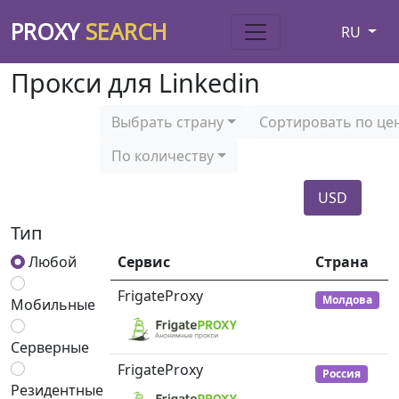
PROXY
SEARCH
RU
Прокси для Linkedin
Выбрать страну
Сортировать по це
По количеству
USD
Тип
Любой
Сервис
Страна
FrigateProxy
Молдова
Мобильные
Серверные
FrigateProxy
Россия
Резидентные