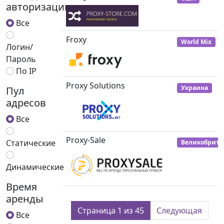
авторизации
Все
Froxy
World Mix
Логин/
Пароль
По IP
Proxy Solutions
Украина
Пул
адресов
Все
Proxy-Sale
Статические
Великобрита
Динамические
Время
аренды
Страница 1 из 45
Следующая
Все