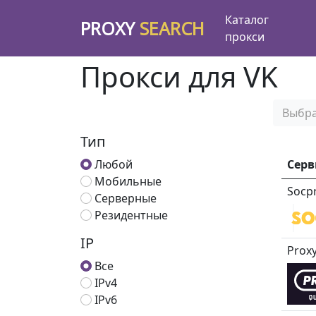
Каталог
PROXY
SEARCH
прокси
Прокси для VK
Выбра
Тип
Любой
Серв
Мобильные
Socp
Серверные
Резидентные
IP
Prox
Все
IPv4
IPv6