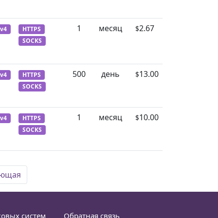
1
месяц
2.67
$
Pv4
HTTPS
SOCKS
500
день
13.00
$
Pv4
HTTPS
SOCKS
1
месяц
10.00
$
Pv4
HTTPS
SOCKS
ующая
ковых систем
Обратная связь