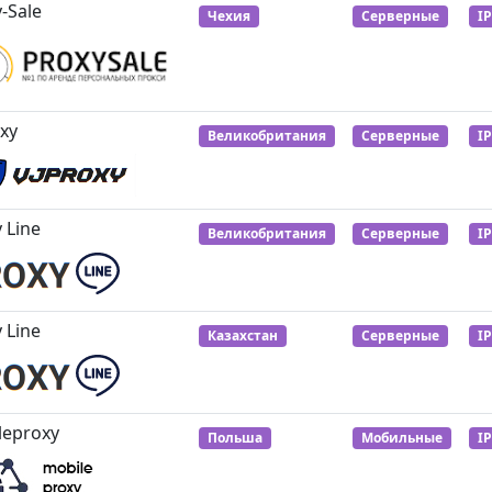
-Sale
Чехия
Серверные
I
xy
Великобритания
Серверные
I
 Line
Великобритания
Серверные
I
 Line
Казахстан
Серверные
I
leproxy
Польша
Мобильные
I