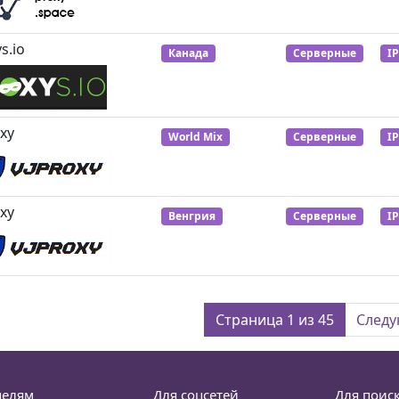
s.io
Канада
Серверные
I
xy
World Mix
Серверные
I
xy
Венгрия
Серверные
I
Страница 1 из 45
След
целям
Для соцсетей
Для поис