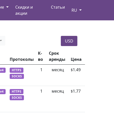
ние
Скидки и
Статьи
RU
акции
USD
К-
Срок
Протоколы
во
аренды
Цена
1
месяц
1.49
$
Pv4
HTTPS
SOCKS
1
месяц
1.77
$
Pv4
HTTPS
SOCKS