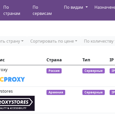
По
По
По видам
Назначе
странам
сервисам
ть страну
Сортировать по цене
По количеству
ис
Страна
Тип
IP
roxy
Россия
Серверные
I
ystores
Армения
Серверные
I