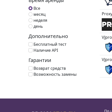
Время аренды
Все
Proxy
месяц
неделя
день
Дополнительно
VJpro
Бесплатный тест
Наличие API
Гарантии
VJpro
Возврат средств
Возможность замены
По 