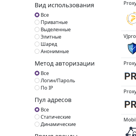
Proxy
Вид использования
Все
Приватные
Выделенные
VJpro
Элитные
Шаред
Анонимные
Метод авторизации
Proxy
Все
Логин/Пароль
По IP
Proxy
Пул адресов
Все
Статические
Mobi
Динамические