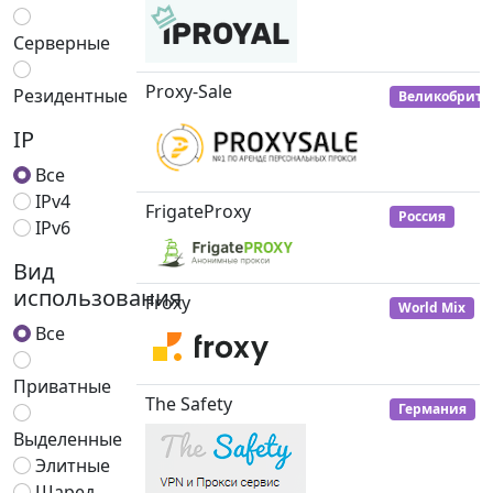
Серверные
Proxy-Sale
Резидентные
Великобрита
IP
Все
IPv4
FrigateProxy
Россия
IPv6
Вид
использования
Froxy
World Mix
Все
Приватные
The Safety
Германия
Выделенные
Элитные
Шаред