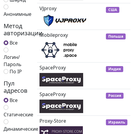
VJproxy
США
Анонимные
Метод
авторизации
Mobileproxy
Польша
Все
Логин/
Пароль
SpaceProxy
Индия
По IP
Пул
адресов
SpaceProxy
Россия
Все
Статические
Proxy-Store
Израиль
Динамические