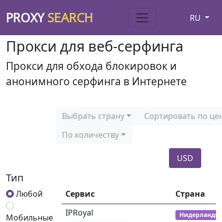
PROXY
SEARCH
RU
Прокси для веб-серфинга
Прокси для обхода блокировок и
анонимного серфинга в Интернете
Выбрать страну
Сортировать по це
По количеству
USD
Тип
Любой
Сервис
Страна
IPRoyal
Нидерланды
Мобильные