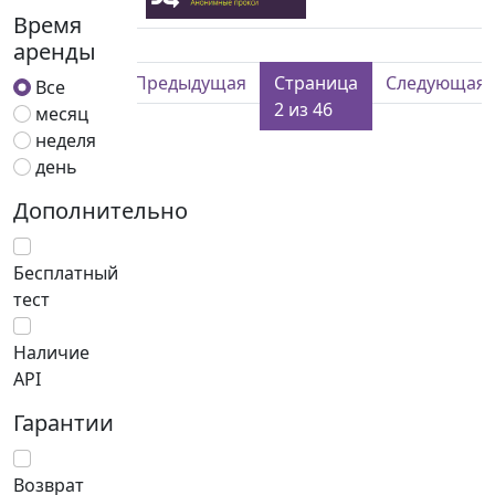
Время
аренды
Предыдущая
Страница
Следующая
Все
2 из 46
месяц
неделя
день
Дополнительно
Бесплатный
тест
Наличие
API
Гарантии
Возврат