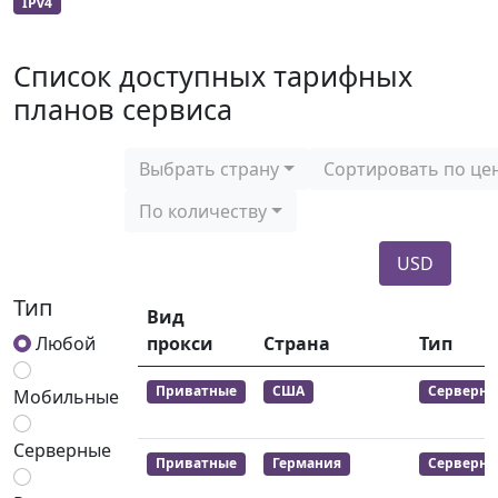
IPv4
Список доступных тарифных
планов сервиса
Выбрать страну
Сортировать по це
По количеству
USD
Тип
Вид
Любой
прокси
Страна
Тип
Приватные
США
Серверны
Мобильные
Серверные
Приватные
Германия
Серверны