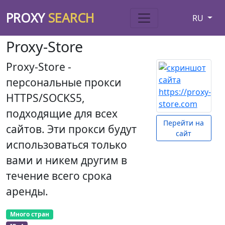
PROXY
SEARCH
RU
Proxy-Store
Proxy-Store -
персональные прокси
HTTPS/SOCKS5,
подходящие для всех
Перейти на
сайтов. Эти прокси будут
сайт
использоваться только
вами и никем другим в
течение всего срока
аренды.
Много стран