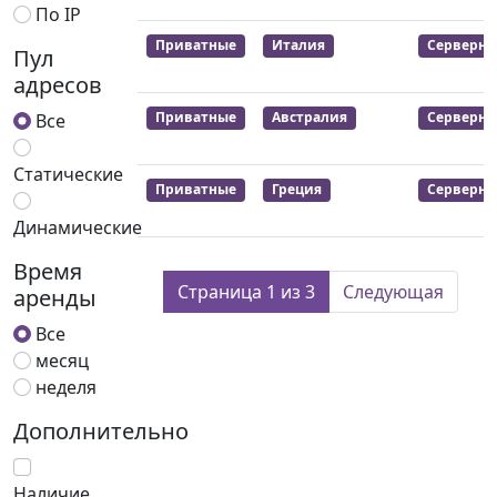
По IP
Приватные
Италия
Серверны
Пул
адресов
Приватные
Австралия
Серверны
Все
Статические
Приватные
Греция
Серверны
Динамические
Время
Страница 1 из 3
Следующая
аренды
Все
месяц
неделя
Дополнительно
Наличие