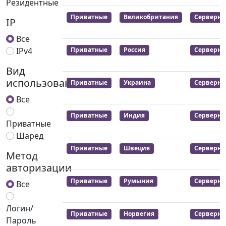
Резидентные
Приватные
Великобритания
Серверны
IP
Все
IPv4
Приватные
Россия
Серверны
Вид
использования
Приватные
Украина
Серверны
Все
Приватные
Индия
Серверны
Приватные
Шаред
Приватные
Швеция
Серверны
Метод
авторизации
Приватные
Румыния
Серверны
Все
Логин/
Приватные
Норвегия
Серверны
Пароль