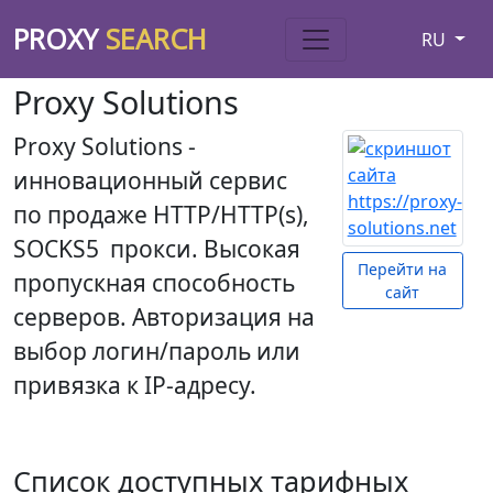
PROXY
SEARCH
RU
Proxy Solutions
Proxy Solutions -
инновационный сервис
по продаже НТТР/НТТР(s),
SOCKS5 прокси. Высокая
Перейти на
пропускная способность
сайт
серверов. Авторизация на
выбор логин/пароль или
привязка к IP-адресу.
Список доступных тарифных