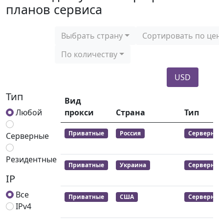
планов сервиса
Выбрать страну
Сортировать по це
По количеству
USD
Тип
Вид
Любой
прокси
Страна
Тип
Приватные
Россия
Серверны
Серверные
Резидентные
Приватные
Украина
Серверны
IP
Все
Приватные
США
Серверны
IPv4