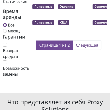
Статические
Приватные
Украина
Серверны
Время
аренды
Приватные
США
Серверны
Все
месяц
Гарантии
Страница 1 из 2
Следующая
Возврат
средств
Возможность
замены
Что представляет из себя Proxy
Solutions