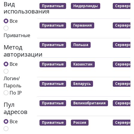
Вид
Приватные
Нидерланды
Серверны
использования
Все
Приватные
Германия
Серверны
Приватные
Приватные
Польша
Серверны
Метод
авторизации
Все
Приватные
Казахстан
Серверны
Логин/
Приватные
Беларусь
Серверны
Пароль
По IP
Пул
Приватные
Великобритания
Серверны
адресов
Все
Приватные
Россия
Серверны