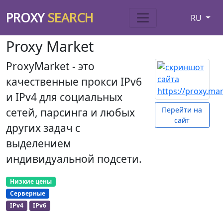
PROXY
SEARCH
RU
Proxy Market
ProxyMarket - это
качественные прокси IPv6
и IPv4 для социальных
Перейти на
сетей, парсинга и любых
сайт
других задач с
выделением
индивидуальной подсети.
Низкие цены
Серверные
IPv4
IPv6