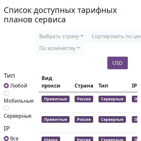
Список доступных тарифных
планов сервиса
Выбрать страну
Сортировать по це
По количеству
USD
Тип
Вид
Любой
прокси
Страна
Тип
IP
Приватные
Россия
Серверные
IPv
Мобильные
Серверные
Приватные
Россия
Серверные
IPv
IP
Все
Шаред
Россия
Серверные
IPv