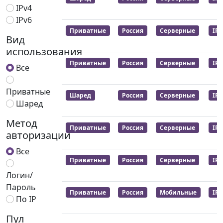
IPv4
IPv6
Приватные
Россия
Серверные
IPv
Вид
использования
Приватные
Россия
Серверные
IPv
Все
Приватные
Шаред
Россия
Серверные
IPv
Шаред
Метод
Приватные
Россия
Серверные
IPv
авторизации
Все
Приватные
Россия
Серверные
IPv
Логин/
Пароль
Приватные
Россия
Мобильные
IPv
По IP
Пул