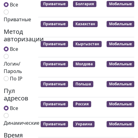
Все
Приватные
Болгария
Мобильные
Приватные
Приватные
Казахстан
Мобильные
Метод
авторизации
Приватные
Кыргызстан
Мобильные
Все
Логин/
Приватные
Молдова
Мобильные
Пароль
По IP
Приватные
Польша
Мобильные
Пул
адресов
Приватные
Россия
Мобильные
Все
Динамические
Приватные
Украина
Мобильные
Время