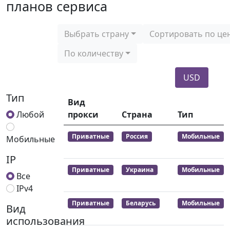
планов сервиса
Выбрать страну
Сортировать по це
По количеству
USD
Тип
Вид
Любой
прокси
Страна
Тип
Приватные
Россия
Мобильные
Мобильные
IP
Приватные
Украина
Мобильные
Все
IPv4
Приватные
Беларусь
Мобильные
Вид
использования