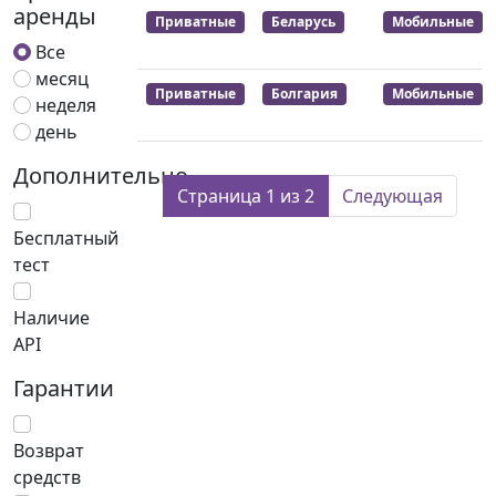
аренды
Приватные
Беларусь
Мобильные
Все
месяц
Приватные
Болгария
Мобильные
неделя
день
Дополнительно
Страница 1 из 2
Следующая
Бесплатный
тест
Наличие
API
Гарантии
Возврат
средств