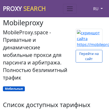
PROXY
SEARCH
RU
Mobileproxy
MobileProxy.space -
Приватные и
динамические
Перейти на
мобильные прокси для
сайт
парсинга и арбитража.
Полностью безлимитный
трафик
Мобильные
Список доступных тарифных