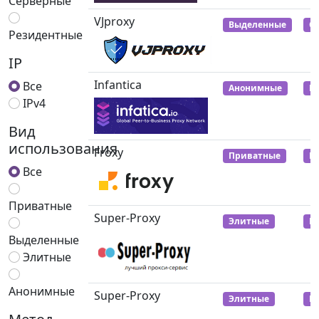
Серверные
VJproxy
Выделенные
С
Резидентные
IP
Infantica
Все
Анонимные
М
IPv4
Вид
использования
Froxy
Приватные
Р
Все
Приватные
Super-Proxy
Элитные
Р
Выделенные
Элитные
Анонимные
Super-Proxy
Элитные
Р