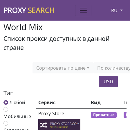
PROXY
SEARCH
RU
World Mix
Список прокси доступных в данной
стране
Сортировать по цене
По количеств
USD
Тип
Любой
Сервис
Вид
Ти
Proxy-Store
Приватные
Р
Мобильные