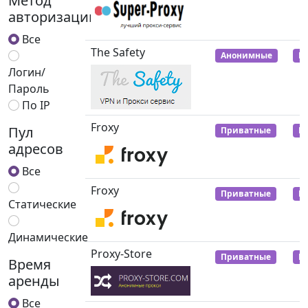
Метод
авторизации
Все
The Safety
Анонимные
Р
Логин/
Пароль
По IP
Froxy
Пул
Приватные
Р
адресов
Все
Froxy
Приватные
Р
Статические
Динамические
Proxy-Store
Приватные
Р
Время
аренды
Все