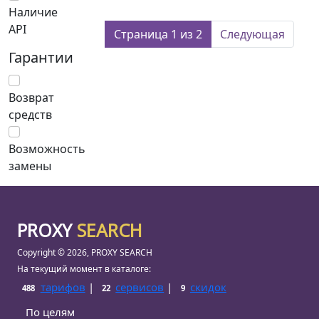
Наличие
API
Страница 1 из 2
Следующая
Гарантии
Возврат
средств
Возможность
замены
PROXY
SEARCH
Copyright © 2026, PROXY SEARCH
На текущий момент в каталоге:
тарифов
|
сервисов
|
скидок
488
22
9
По целям