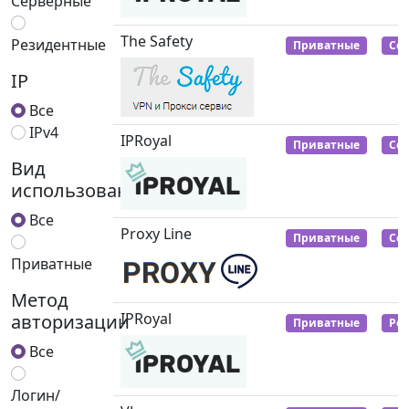
Серверные
The Safety
Резидентные
Приватные
Се
IP
Все
IPv4
IPRoyal
Приватные
Се
Вид
использования
Все
Proxy Line
Приватные
Се
Приватные
Метод
IPRoyal
авторизации
Приватные
Ре
Все
Логин/