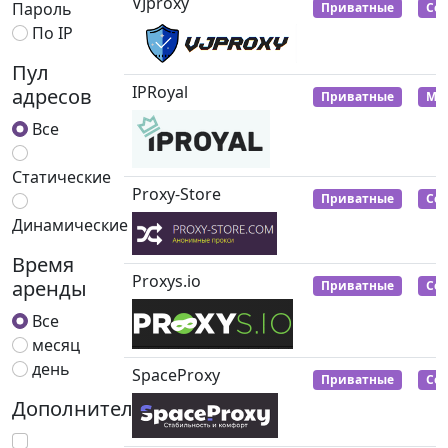
VJproxy
Пароль
Приватные
Се
По IP
Пул
IPRoyal
адресов
Приватные
Мо
Все
Статические
Proxy-Store
Приватные
Се
Динамические
Время
Proxys.io
аренды
Приватные
Се
Все
месяц
день
SpaceProxy
Приватные
Се
Дополнительно