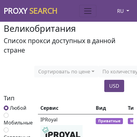
PROXY
SEARCH
RU
Великобритания
Список прокси доступных в данной
стране
Сортировать по цене
По количеств
USD
Тип
Любой
Сервис
Вид
Тип
IPRoyal
Приватные
Мо
Мобильные