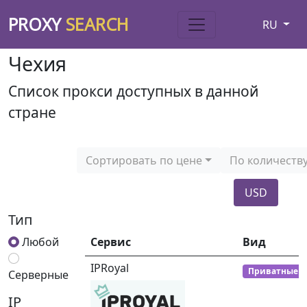
PROXY
SEARCH
RU
Чехия
Список прокси доступных в данной
стране
Сортировать по цене
По количеств
USD
Тип
Любой
Сервис
Вид
IPRoyal
Приватные
Серверные
IP