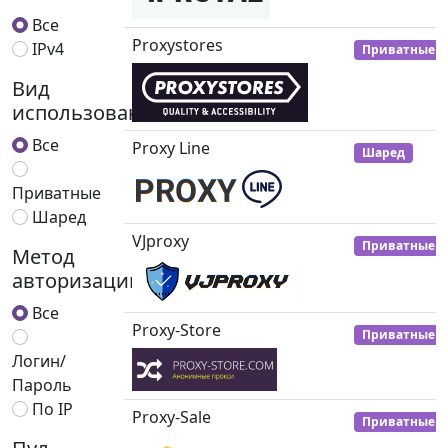
Все
Proxystores
IPv4
Приватные
Вид
использования
Все
Proxy Line
Шаред
Приватные
Шаред
VJproxy
Приватные
Метод
авторизации
Все
Proxy-Store
Приватные
Логин/
Пароль
По IP
Proxy-Sale
Приватные